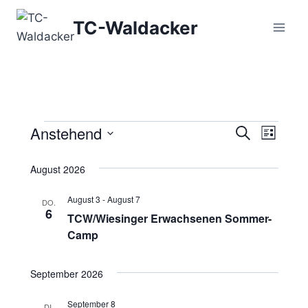
Zum
TC-Waldacker
Inhalt
springen
Anstehend
Veranstaltungen
Vera
Veranst
Suche
Liste
Datum
Ansi
Suche
August 2026
wählen.
Navi
und
August 3
-
August 7
DO.
6
TCW/Wiesinger Erwachsenen Sommer-
Ansicht
Camp
Navigat
September 2026
September 8
DI.