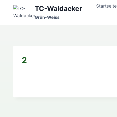
Zum
Startseite
TC-Waldacker
Inhalt
springen
Grün-Weiss
2