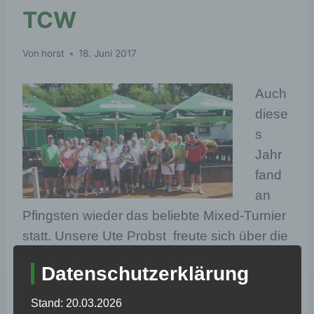
TCW
Von
horst
18. Juni 2017
Auch
diese
s
Jahr
fand
an
Pfingsten wieder das beliebte Mixed-Turnier
statt. Unsere Ute Probst freute sich über die
Beteiligung von 28 Mitgliedern, die sich bei
Datenschutzerklärung
herrlichem Sonnenschein in immer wieder
wechselnden Mixed-Paarungen tolle
Stand: 20.03.2026