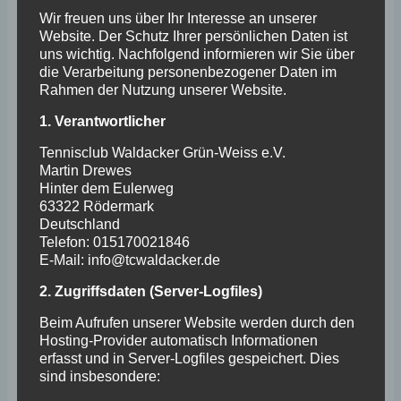
spannende Kämpfe lieferten. Die Spiele
Wir freuen uns über Ihr Interesse an unserer
waren so ausgeglichen, daß die Sieger
Website. Der Schutz Ihrer persönlichen Daten ist
uns wichtig. Nachfolgend informieren wir Sie über
wegen Punktgleichheit in einem
die Verarbeitung personenbezogener Daten im
Entscheidungsdoppel ermittelt werden
Rahmen der Nutzung unserer Website.
mußten. Hier setzten sich Claudia Ardid und
1. Verantwortlicher
Benny Maier gegen Silke Mittelstädt und
Tennisclub Waldacker Grün-Weiss e.V.
Martin Westerwald durch. Über den dritten
Martin Drewes
Platz freuten sich Patricia Conte und
Hinter dem Eulerweg
63322 Rödermark
Gustavo Gregorio. Aber bei allem Ehrgeiz
Deutschland
stand der Spaß am gemeinsamen Spielen
Telefon: 015170021846
E-Mail: info@tcwaldacker.de
im Vordergrund. Wie immer herrschte eine
tolle Stimmung, wurde viel gelacht und über
2. Zugriffsdaten (Server-Logfiles)
manche Spielsituation noch im nach hinein
Beim Aufrufen unserer Website werden durch den
Hosting-Provider automatisch Informationen
diskutiert.
erfasst und in Server-Logfiles gespeichert. Dies
sind insbesondere:
Alle waren hungrig und ließen sich die von