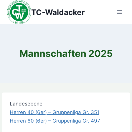
Zum
TC-Waldacker
Inhalt
springen
Mannschaften 2025
Landesebene
Herren 40 (6er) – Gruppenliga Gr. 351
Herren 60 (6er) – Gruppenliga Gr. 497