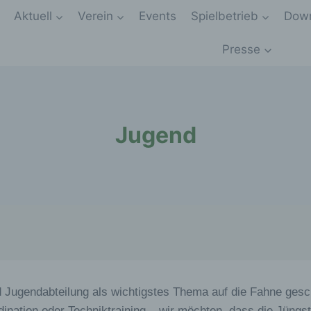
Aktuell
Verein
Events
Spielbetrieb
Down
Presse
Jugend
d Jugendabteilung als wichtigstes Thema auf die Fahne ges
rdination oder Techniktraining – wir möchten, dass die Jüng