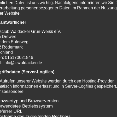
nlichen Daten ist uns wichtig. Nachfolgend informieren wir Sie 
erarbeitung personenbezogener Daten im Rahmen der Nutzung
 konzeptionelle Grundlage unseres Jugendtrainings
er Website.
rantwortlicher
sclub Waldacker Grün-Weiss e.V.
n Drewes
r dem Eulerweg
?
2 Rödermark
chland
on: 015170021846
wart Nadine Wild oder an die Trainer wenden.
l: info@tcwaldacker.de
griffsdaten (Server-Logfiles)
Aufrufen unserer Website werden durch den Hosting-Provider
atisch Informationen erfasst und in Server-Logfiles gespeichert
insbesondere:
rowsertyp und Browserversion
erwendetes Betriebssystem
eferrer URL
ostname des zugreifenden Rechners