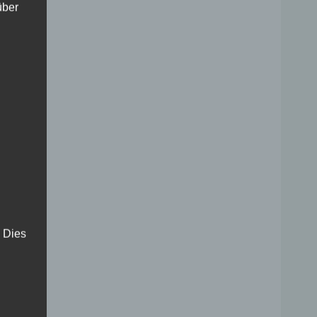
über
. Dies