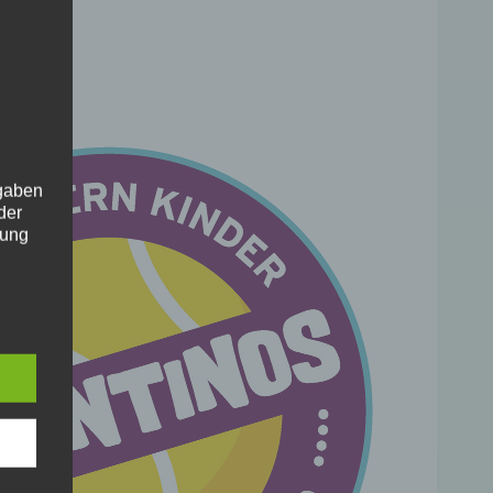
ngaben
der
gung
ben
 der
se
-