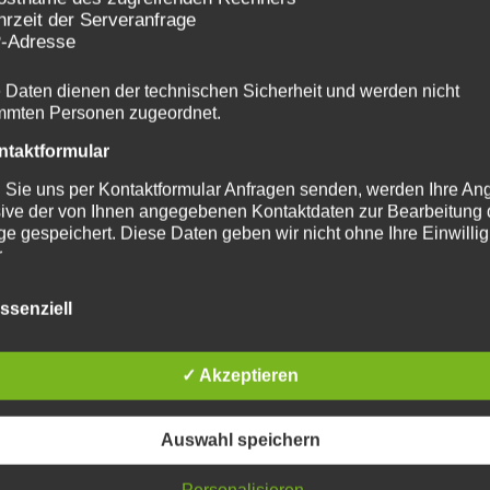
hrzeit der Serveranfrage
P-Adresse
 Daten dienen der technischen Sicherheit und werden nicht
mmten Personen zugeordnet.
ntaktformular
Sie uns per Kontaktformular Anfragen senden, werden Ihre A
sive der von Ihnen angegebenen Kontaktdaten zur Bearbeitung 
ge gespeichert. Diese Daten geben wir nicht ohne Ihre Einwilli
.
ommentare
ssenziell
Sie Kommentare auf unserer Website hinterlassen, werden ne
 Kommentar auch Angaben zum Zeitpunkt der Erstellung sowie
hnen gewählte Name gespeichert. Zusätzlich wird Ihre IP-Adres
✓ Akzeptieren
ichert, um Missbrauch zu verhindern.
wsletter
Auswahl speichern
Sie unseren Newsletter abonnieren, verwenden wir Ihre E-Mail