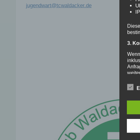
jugendwart@tcwaldacker.de
U
I
Diese
besti
3. Ko
Wenn 
inklu
Anfra
weiter
4. K
E
Wenn 
Ihrem
von I
gespe
5. Ne
Wenn 