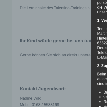
persö
die V
Die Lerninhalte des Talentino-Trainings bilden die
unser
1. Ve
Tenni
Marti
Hinte
Ihr Kind würde gerne bei uns trainieren
6332
Deuts
Telef
Gerne können Sie sich an direkt unseren Jugend
E-Mai
2. Zu
Beim 
autom
sind 
Kontakt Jugendwart:
B
v
Nadine Wild
R
Mobil: 0163 / 5533168
H