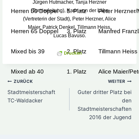
Jürgen Hutmacher, Tanja Herzner
(Turnierleitung), Karin von der Lühe
Herren 50 Doppel
3. Platz
Peter Herzner/
(Vertreterin der Stadt), Peter Herzner, Alice
Maier, Patrick Denkel, Tillmann Heiss,
Herren 65 Doppel
3. Platz
Manfred Franz
Lucas Bavuso.
Mixed bis 39
2. Platz
Tillmann Heiss
Drucken
Mixed ab 40
1. Platz
Alice Maier/Pe
Beitragsnavigation
ZURÜCK
WEITER
Stadtmeisterschaft
Guter dritter Platz bei
TC-Waldacker
den
Stadtmeisterschaften
2016 der Jugend