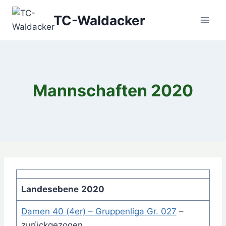
Zum
TC-Waldacker
Inhalt
springen
Mannschaften 2020
Landesebene
2020
Damen 40 (4er) – Gruppenliga Gr. 027
–
zurückgezogen