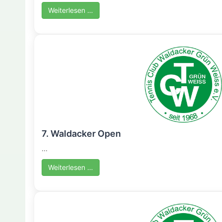
Weiterlesen …
7. Waldacker Open
...
Weiterlesen …