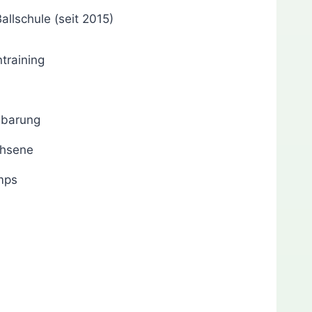
allschule (seit 2015)
training
inbarung
chsene
mps