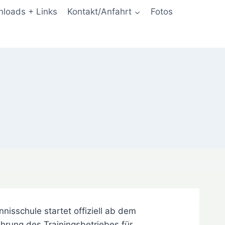
loads + Links
Kontakt/Anfahrt
Fotos
nisschule startet offiziell ab dem
hrung des Trainingsbetriebes für