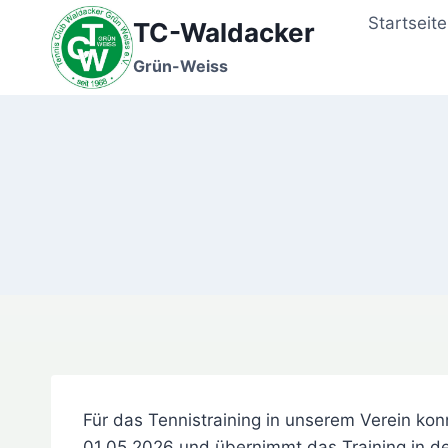
Zum
Startseite
TC-Waldacker
Inhalt
springen
Grün-Weiss
Für das Tennistraining in unserem Verein konn
01.05.2026 und übernimmt das Training in de