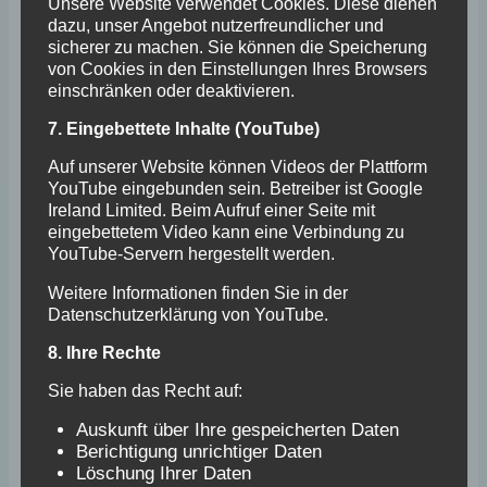
Unsere Website verwendet Cookies. Diese dienen
1976
dazu, unser Angebot nutzerfreundlicher und
sicherer zu machen. Sie können die Speicherung
von Cookies in den Einstellungen Ihres Browsers
Neuanlage der Plätze 1 und 2 und bereits
einschränken oder deaktivieren.
damals ein Novum: Installation der
7. Eingebettete Inhalte (YouTube)
Flutlichtanlage.
Auf unserer Website können Videos der Plattform
YouTube eingebunden sein. Betreiber ist Google
Ireland Limited. Beim Aufruf einer Seite mit
eingebettetem Video kann eine Verbindung zu
YouTube-Servern hergestellt werden.
Weitere Informationen finden Sie in der
Datenschutzerklärung von YouTube.
8. Ihre Rechte
Sie haben das Recht auf:
1978
Auskunft über Ihre gespeicherten Daten
Berichtigung unrichtiger Daten
Löschung Ihrer Daten
10 – jähriges Clubjubiläum.