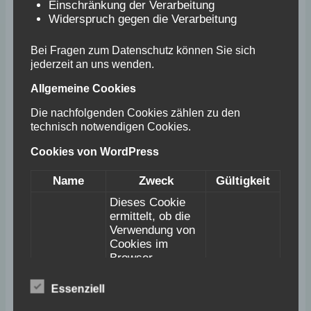
Einschränkung der Verarbeitung
Widerspruch gegen die Verarbeitung
1979
Bei Fragen zum Datenschutz können Sie sich
jederzeit an uns wenden.
Installation einer automatischen
Allgemeine Cookies
Bewässerungsanlage auf den Plätzen 3 bis 6,
Die nachfolgenden Cookies zählen zu den
eine Anlage mit zahlreichen Tücken, wie sich in
technisch notwendigen Cookies.
späteren Jahren herausstellte.
Cookies von WordPress
1980
Name
Zweck
Gültigkeit
Dieses Cookie
Überdachung der Terrasse des ersten
ermittelt, ob die
Verwendung von
Clubhauses.
Cookies im
Browser
deaktiviert wurde.
1983/1984
wordpress_t
Speicherdauer:
Essenziell
Session
est_cookie
Bis zum Ende der