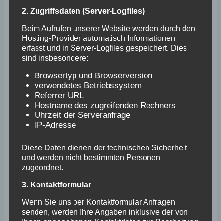
2. Zugriffsdaten (Server-Logfiles)
Beim Aufrufen unserer Website werden durch den
August 1969
Hosting-Provider automatisch Informationen
erfasst und in Server-Logfiles gespeichert. Dies
sind insbesondere:
Offizielle Eröffnung der Platzanlage mit einer
Gastmannschaft des Tennisclubs Grunewald
Browsertyp und Browserversion
Berlin
verwendetes Betriebssystem
Referrer URL
Hostname des zugreifenden Rechners
Uhrzeit der Serveranfrage
IP-Adresse
Diese Daten dienen der technischen Sicherheit
und werden nicht bestimmten Personen
zugeordnet.
3. Kontaktformular
Wenn Sie uns per Kontaktformular Anfragen
>
senden, werden Ihre Angaben inklusive der von