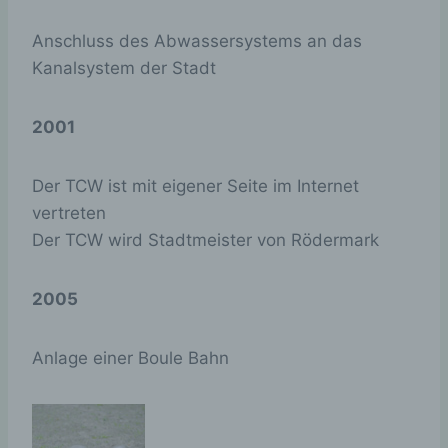
verwendet und
gelten für andere
Seitenbesucher
Anschluss des Abwassersystems an das
nicht.
Kanalsystem der Stadt
Diese Cookies
werden nur für
2001
den
Verwaltungsberei
wp-settings-
ch von
Session
Der TCW ist mit eigener Seite im Internet
akm_mobile
WordPress
verwendet und
vertreten
gelten für andere
Der TCW wird Stadtmeister von Rödermark
Seitenbesucher
nicht.
2005
Diese Cookies
werden nur für
den
Anlage einer Boule Bahn
Verwaltungsberei
wp-settings-
ch von
time-
Session
WordPress
akm_mobile
verwendet und
gelten für andere