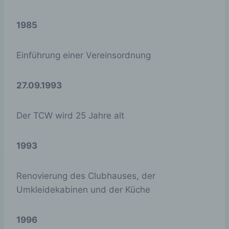
Speicherdauer:
Bis zum Ende der
Browsersitzung
1985
(wird beim
Schließen Ihres
Internet-
Einführung einer Vereinsordnung
Browsers
gelöscht).
27.09.1993
Diese Cookies
werden nur für
den
Der TCW wird 25 Jahre alt
wordpress_a
Verwaltungsberei
1 Jahr
km_mobile
ch von
WordPress
1993
verwendet.
Diese Cookies
Renovierung des Clubhauses, der
werden nur für
den
Umkleidekabinen und der Küche
Verwaltungsberei
wordpress_l
ch von
ogged_in_ak
Session
WordPress
1996
m_mobile