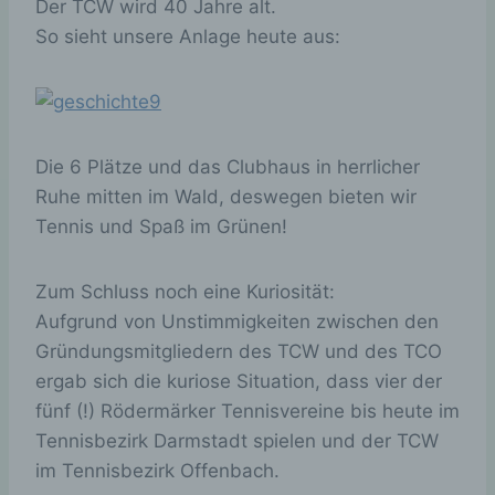
Der TCW wird 40 Jahre alt.
dsgvoaio
welchen Diensten
variabel
So sieht unsere Anlage heute aus:
der Nutzer
zugestimmt hat
oder nicht.
Dieser
LocalStorage Key
/ Wert speichert
Die 6 Plätze und das Clubhaus in herrlicher
eine generierte ID
Ruhe mitten im Wald, deswegen bieten wir
sodass die Opt-in
/ Opt-out
Tennis und Spaß im Grünen!
_uniqueuid
Aktionen des
variabel
Nutzers
Zum Schluss noch eine Kuriosität:
dokumentiert
werden können.
Aufgrund von Unstimmigkeiten zwischen den
Die ID wird
Gründungsmitgliedern des TCW und des TCO
anonymisiert
gespeichert.
ergab sich die kuriose Situation, dass vier der
fünf (!) Rödermärker Tennisvereine bis heute im
Dieser
LocalStorage Key
Tennisbezirk Darmstadt spielen und der TCW
dsgvoaio_cr
/ Wert speichert
variabel
im Tennisbezirk Offenbach.
eate
den Zeitpunkt an