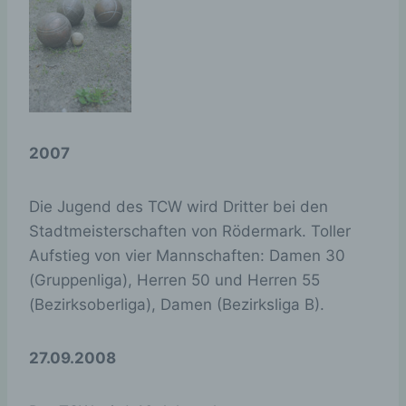
Seitenbesucher
nicht.
wird für A/B-Tests
von neuen
ab
Session
Funktionen
verwendet.
speichert, ob der
2007
Besucher die
Mobilversion
akm_mobile
einer Website
1 Tag
Die Jugend des TCW wird Dritter bei den
angezeigt
Stadtmeisterschaften von Rödermark. Toller
bekommen
möchte.
Aufstieg von vier Mannschaften: Damen 30
(Gruppenliga), Herren 50 und Herren 55
Cookies von DSGVO AIO for WordPress
(Bezirksoberliga), Damen (Bezirksliga B).
Name
Zweck
Gültigkeit
27.09.2008
Dieser
LocalStorage Key
/ Wert speichert