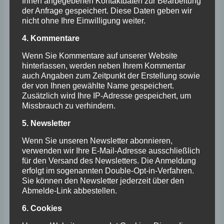
Ihnen angegebenen Kontaktdaten zur Bearbeitung
der Anfrage gespeichert. Diese Daten geben wir
2. Juli 1970
nicht ohne Ihre Einwilligung weiter.
4. Kommentare
Einweihung des ersten Clubhauses.
Wenn Sie Kommentare auf unserer Website
hinterlassen, werden neben Ihrem Kommentar
1973
auch Angaben zum Zeitpunkt der Erstellung sowie
der von Ihnen gewählte Name gespeichert.
Zusätzlich wird Ihre IP-Adresse gespeichert, um
Kauf des gepachteten Grundstücks.
Missbrauch zu verhindern.
5. Newsletter
1974
Wenn Sie unseren Newsletter abonnieren,
verwenden wir Ihre E-Mail-Adresse ausschließlich
Abschluss eines Erbbaurechtsvertrags mit der
für den Versand des Newsletters. Die Anmeldung
erfolgt im sogenannten Double-Opt-in-Verfahren.
Gemeinde Oberroden für die Erweiterung der
Sie können den Newsletter jederzeit über den
Anlage (heutige Plätze 1 und 2, neues
Abmelde-Link abbestellen.
Clubhaus, Kinderspielplatz).
6. Cookies