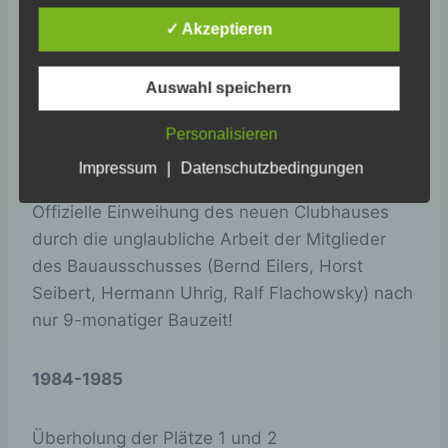
Browsersitzung
Es wird zu eng im vorhandenen Clubhaus, der
(wird beim
✓ Akzeptieren
Bau des neuen Clubhauses steht an.
Schließen Ihres
Internet-
Browsers
Auswahl speichern
gelöscht).
Dieses Cookie
Personalisieren
25. August 1984
speichert Ihre
|
Impressum
Datenschutzbedingungen
aktuelle Sitzung
mit Bezug auf
Offizielle Einweihung des neuen Clubhauses
PHP-
Anwendungen
durch die unglaubliche Arbeit der Mitglieder
und gewährleistet
des Bauausschusses (Bernd Eilers, Horst
so, dass alle
Seibert, Hermann Uhrig, Ralf Flachowsky) nach
Funktionen dieser
Website, die auf
nur 9-monatiger Bauzeit!
der PHP-
Programmierspra
PHPSESSID
Session
che basieren,
1984-1985
vollständig
angezeigt werden
können.
Überholung der Plätze 1 und 2