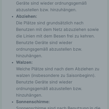
Geräte sind wieder ordnungsgemäß
Die nachfolgenden Cookies zählen zu den
abzustellen bzw. hinzuhängen.
technisch notwendigen Cookies.
Abziehen:
Cookies von WordPress
Die Plätze sind grundsätzlich nach
Benutzen mit dem Netz abzuziehen sowie
Name
Zweck
Gültigkeit
die Linien mit dem Besen frei zu kehren.
Dieses Cookie
Benutzte Geräte sind wieder
ermittelt, ob die
ordnungsgemäß abzustellen bzw.
Verwendung von
Cookies im
hinzuhängen.
Browser
Walzen:
deaktiviert wurde.
wordpress_t
Speicherdauer:
Weiche Plätze sind nach dem Abziehen zu
Session
est_cookie
Bis zum Ende der
walzen (insbesondere zu Saisonbeginn).
Browsersitzung
Benutzte Geräte sind wieder
(wird beim
Schließen Ihres
ordnungsgemäß abzustellen bzw.
Internet-
hinzuhängen.
Browsers
Sonnenschirme:
gelöscht).
Sonnenschirme sind nach Benutzung in die