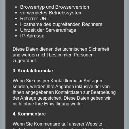
Spielordnung
Browsertyp und Browserversion
verwendetes Betriebssystem
Referrer URL
Mit der Benutzung der Plätze geht das Mitglied
Hostname des zugreifenden Rechners
Uhrzeit der Serveranfrage
die Verpflichtung zur Einhaltung der
IP-Adresse
Spielordnung ein.
Diese Daten dienen der technischen Sicherheit
und werden nicht bestimmten Personen
Jugendliche:
zugeordnet.
Jugendliche und Erwachsene sind bei der
3. Kontaktformular
Platzbelegung gleichgestellt.
Spielzeit:
Wenn Sie uns per Kontaktformular Anfragen
senden, werden Ihre Angaben inklusive der von
Sind alle Plätze belegt und Mitglieder
Ihnen angegebenen Kontaktdaten zur Bearbeitung
warten auf freiwerdende Plätze, beträgt
der Anfrage gespeichert. Diese Daten geben wir
die max. Spieldauer für Einzel 60 Minuten
nicht ohne Ihre Einwilligung weiter.
bzw. Doppel 75 Minuten.
4. Kommentare
Flutlicht:
Wenn Sie Kommentare auf unserer Website
Im Vorraum des Vereinsheims ist eine