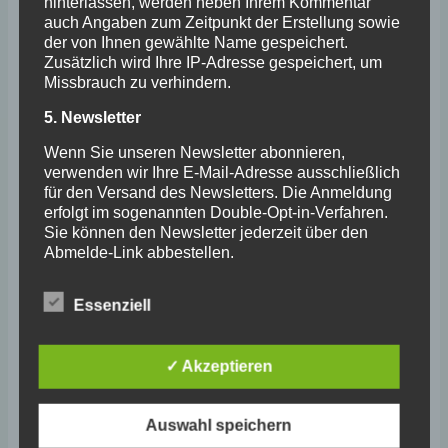
hinterlassen, werden neben Ihrem Kommentar
Zeitschaltuhr installiert, mit der das
auch Angaben zum Zeitpunkt der Erstellung sowie
der von Ihnen gewählte Name gespeichert.
Flutlicht eingeschaltet wird.
Zusätzlich wird Ihre IP-Adresse gespeichert, um
Mindesteinwurf 1€, Kosten pro Stunde: 3€.
Missbrauch zu verhindern.
Information: Nach dem Abschalten ist zum
5. Newsletter
Schutz der Leuchtmittel ein erneutes
Wenn Sie unseren Newsletter abonnieren,
Einschalten erst nach eine Abkühlzeit von
verwenden wir Ihre E-Mail-Adresse ausschließlich
ca. 8 – 10 Minuten möglich.
für den Versand des Newsletters. Die Anmeldung
Kleidung:
erfolgt im sogenannten Double-Opt-in-Verfahren.
Sie können den Newsletter jederzeit über den
Es darf nur in Tenniskleidung und mit
Abmelde-Link abbestellen.
Tennisschuhen (Asche) gespielt werden.
6. Cookies
Essenziell
Platzpflege
Unsere Website verwendet Cookies. Diese dienen
dazu, unser Angebot nutzerfreundlicher und
sicherer zu machen. Sie können die Speicherung
✓ Akzeptieren
von Cookies in den Einstellungen Ihres Browsers
Mit der Benutzung der Plätze geht das Mitglied
einschränken oder deaktivieren.
die Verpflichtung zur ordnungsgemäßen
Auswahl speichern
7. Eingebettete Inhalte (YouTube)
Platzpflege ein.