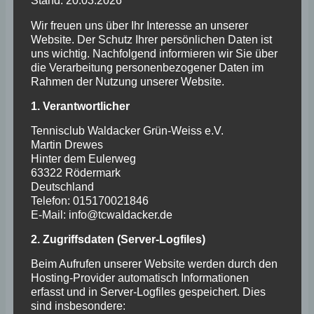
Stand: 20.03.2026
spielen, solange nicht andere
Wir freuen uns über Ihr Interesse an unserer
Vereinsmitglieder auf das Freiwerden von
Website. Der Schutz Ihrer persönlichen Daten ist
uns wichtig. Nachfolgend informieren wir Sie über
Plätzen warten. Das gastgebende
die Verarbeitung personenbezogener Daten im
Vereinsmitglied trägt sowohl seinen Namen
Rahmen der Nutzung unserer Website.
als auch den des Gastes vor Spielbeginn,
1. Verantwortlicher
die Spieldauer anschließend in die
aushängende Gästeliste ein. Das Spielen
Tennisclub Waldacker Grün-Weiss e.V.
Martin Drewes
mit Gästen ist gebührenpflichtig. Die Höhe
Hinter dem Eulerweg
der Gebühr ist aus der Beitragsordnung
63322 Rödermark
Deutschland
ersichtlich.
Telefon: 015170021846
Spielen ohne Buchung:
E-Mail: info@tcwaldacker.de
Mitglieder, die ohne eine ordnungsgemäße
2. Zugriffsdaten (Server-Logfiles)
Eintragung und Stempelung spielen,
müssen auf Verlangen ordnungsgemäß
Beim Aufrufen unserer Website werden durch den
Hosting-Provider automatisch Informationen
Spielberechtigter den Platz sofort räumen!
erfasst und in Server-Logfiles gespeichert. Dies
sind insbesondere: