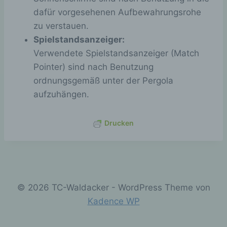
Dieses Cookie
dafür vorgesehenen Aufbewahrungsrohe
speichert Ihre
aktuelle Sitzung
zu verstauen.
mit Bezug auf
Spielstandsanzeiger:
PHP-
Verwendete Spielstandsanzeiger (Match
Anwendungen
und gewährleistet
Pointer) sind nach Benutzung
so, dass alle
ordnungsgemäß unter der Pergola
Funktionen dieser
Website, die auf
aufzuhängen.
der PHP-
Programmierspra
PHPSESSID
Session
Drucken
che basieren,
vollständig
angezeigt werden
können.
Speicherdauer:
Bis zum Ende der
Browsersitzung
© 2026 TC-Waldacker - WordPress Theme von
(wird beim
Kadence WP
Schließen Ihres
Internet-
Browsers