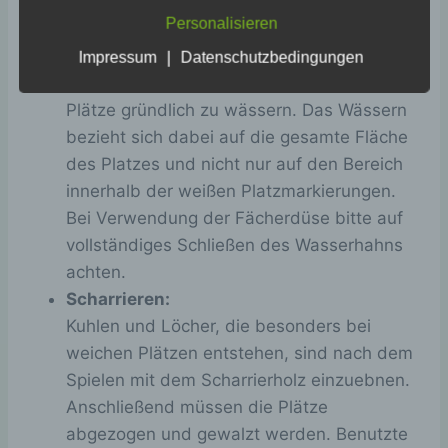
Personalisieren
Auf unserer Website können Videos der Plattform
YouTube eingebunden sein. Betreiber ist Google
Bewässern der Plätze:
|
Impressum
Datenschutzbedingungen
Ireland Limited. Beim Aufruf einer Seite mit
Vor Beginn des Spieles sind abgetrocknete
eingebettetem Video kann eine Verbindung zu
YouTube-Servern hergestellt werden.
Plätze gründlich zu wässern. Das Wässern
bezieht sich dabei auf die gesamte Fläche
Weitere Informationen finden Sie in der
Datenschutzerklärung von YouTube.
des Platzes und nicht nur auf den Bereich
innerhalb der weißen Platzmarkierungen.
8. Ihre Rechte
Bei Verwendung der Fächerdüse bitte auf
Sie haben das Recht auf:
vollständiges Schließen des Wasserhahns
Auskunft über Ihre gespeicherten Daten
achten.
Berichtigung unrichtiger Daten
Scharrieren:
Löschung Ihrer Daten
Einschränkung der Verarbeitung
Kuhlen und Löcher, die besonders bei
Widerspruch gegen die Verarbeitung
weichen Plätzen entstehen, sind nach dem
Spielen mit dem Scharrierholz einzuebnen.
Bei Fragen zum Datenschutz können Sie sich
Anschließend müssen die Plätze
jederzeit an uns wenden.
abgezogen und gewalzt werden. Benutzte
Allgemeine Cookies