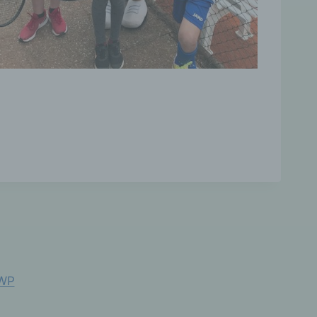
ben
 der
se
-
dung
bot
rung
WP
nden