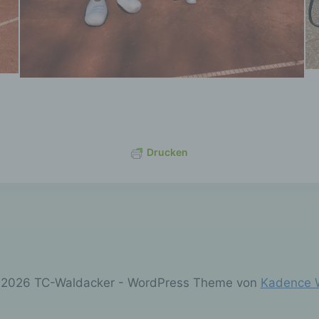
Sie Kommentare auf unserer Website hinterlassen, werden ne
 Kommentar auch Angaben zum Zeitpunkt der Erstellung sowie
hnen gewählte Name gespeichert. Zusätzlich wird Ihre IP-Adres
ichert, um Missbrauch zu verhindern.
wsletter
Sie unseren Newsletter abonnieren, verwenden wir Ihre E-Mail
se ausschließlich für den Versand des Newsletters. Die Anmel
gt im sogenannten Double-Opt-in-Verfahren. Sie können den
etter jederzeit über den Abmelde-Link abbestellen.
Drucken
okies
e Website verwendet Cookies. Diese dienen dazu, unser Ange
rfreundlicher und sicherer zu machen. Sie können die Speiche
ookies in den Einstellungen Ihres Browsers einschränken oder
ivieren.
ngebettete Inhalte (YouTube)
2026 TC-Waldacker - WordPress Theme von
Kadence 
nserer Website können Videos der Plattform YouTube eingebu
Betreiber ist Google Ireland Limited. Beim Aufruf einer Seite mit
bettetem Video kann eine Verbindung zu YouTube-Servern