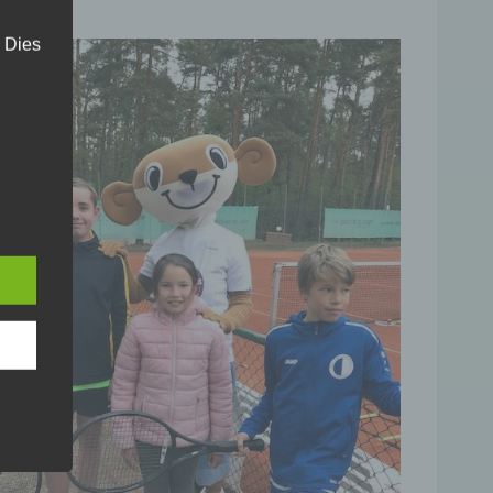
. Dies
ngaben
der
gung