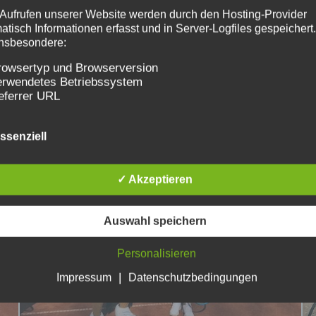
Aufrufen unserer Website werden durch den Hosting-Provider
atisch Informationen erfasst und in Server-Logfiles gespeichert
insbesondere:
rowsertyp und Browserversion
erwendetes Betriebssystem
eferrer URL
ostname des zugreifenden Rechners
hrzeit der Serveranfrage
ssenziell
P-Adresse
 Daten dienen der technischen Sicherheit und werden nicht
✓ Akzeptieren
mmten Personen zugeordnet.
ntaktformular
Auswahl speichern
Sie uns per Kontaktformular Anfragen senden, werden Ihre A
sive der von Ihnen angegebenen Kontaktdaten zur Bearbeitung 
Personalisieren
ge gespeichert. Diese Daten geben wir nicht ohne Ihre Einwilli
.
|
Impressum
Datenschutzbedingungen
ommentare