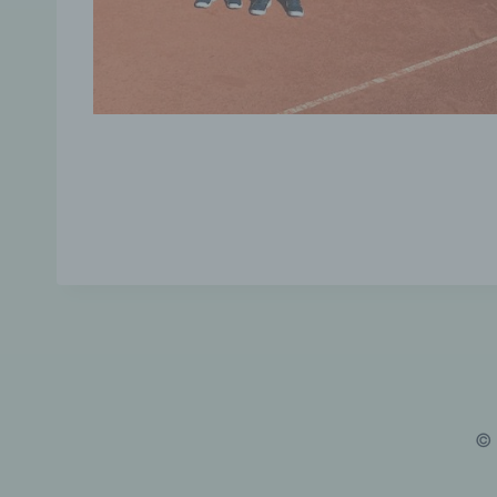
Wenn 
Ihrem
von I
gespe
5. Ne
Wenn 
Adres
erfol
Newsl
6. Co
Unser
nutze
von C
deakt
7. Ei
© 
Auf u
sein. 
einge