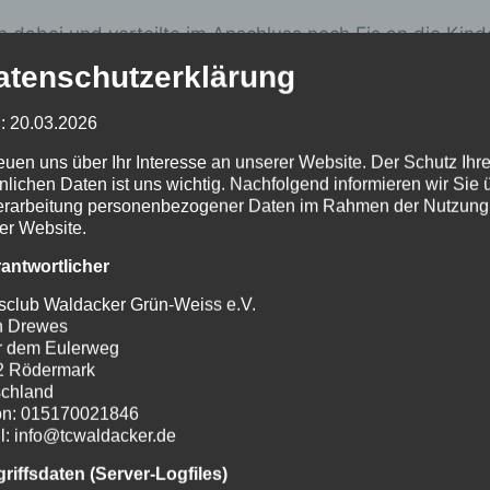
 dabei und verteilte im Anschluss noch Eis an die Kind
atenschutzerklärung
: 20.03.2026
reuen uns über Ihr Interesse an unserer Website. Der Schutz Ihre
nlichen Daten ist uns wichtig. Nachfolgend informieren wir Sie 
erarbeitung personenbezogener Daten im Rahmen der Nutzung
er Website.
rantwortlicher
sclub Waldacker Grün-Weiss e.V.
n Drewes
r dem Eulerweg
2 Rödermark
chland
on: 015170021846
l: info@tcwaldacker.de
griffsdaten (Server-Logfiles)