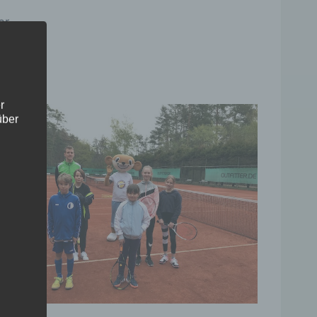
er.
r
über