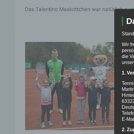
Das Talentino Maskottchen war natürlich auch
D
Stand
Wir f
persö
die V
unser
1. Ve
Tenni
Marti
Hinte
6332
Deuts
Telef
E-Mai
2. Zu