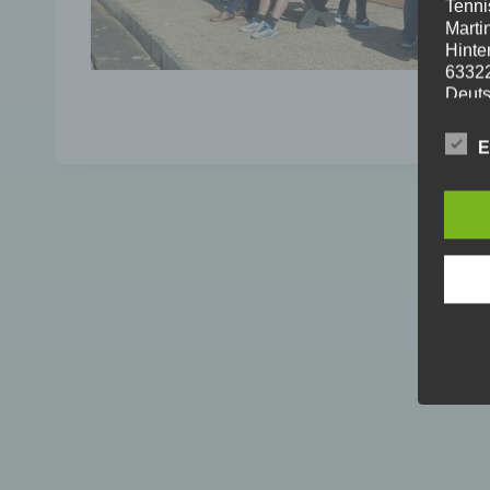
Tenni
Marti
Hinte
6332
Deuts
Telef
E-Mai
E
2. Zu
Beim 
autom
sind 
B
v
R
H
U
I
Diese
besti