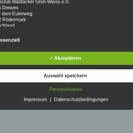
sclub Waldacker Grün-Weiss e.V.
n Drewes
r dem Eulerweg
2 Rödermark
chland
on: 015170021846
Drucken
l: info@tcwaldacker.de
ssenziell
griffsdaten (Server-Logfiles)
Aufrufen unserer Website werden durch den Hosting-Provider
✓ Akzeptieren
atisch Informationen erfasst und in Server-Logfiles gespeichert
insbesondere:
Auswahl speichern
rowsertyp und Browserversion
erwendetes Betriebssystem
Personalisieren
eferrer URL
ostname des zugreifenden Rechners
|
Impressum
Datenschutzbedingungen
hrzeit der Serveranfrage
P-Adresse
 Daten dienen der technischen Sicherheit und werden nicht
mmten Personen zugeordnet.