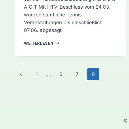
A G T Mit HTV-Beschluss vom 24.03.
wurden sämtliche Tennis-
Veranstaltungen bis einschließlich
07.06. abgesagt
9.
WEITERLESEN
WALDACKER
JUGEND
LK-
CUP
Seitennavigation
Vorherige
1
…
6
7
8
Seite
© 