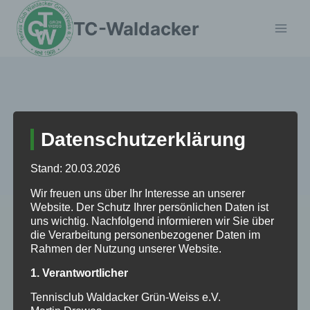
Zum
TC-Waldacker
Inhalt
springen
2016 Ladies Night
Datenschutzerklärung
Stand: 20.03.2026
Wir freuen uns über Ihr Interesse an unserer
Website. Der Schutz Ihrer persönlichen Daten ist
uns wichtig. Nachfolgend informieren wir Sie über
Das Gesuchte konnte leider nicht gefunden
die Verarbeitung personenbezogener Daten im
werden. Vielleicht hilft die Suchfunktion.
Rahmen der Nutzung unserer Website.
1. Verantwortlicher
Suchen
nach:
Tennisclub Waldacker Grün-Weiss e.V.