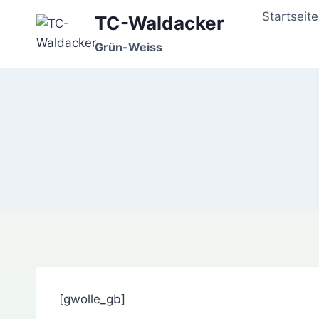
Zum
Startseite
TC-Waldacker
Inhalt
springen
Grün-Weiss
[gwolle_gb]