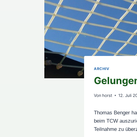
ARCHIV
Gelunge
Von
horst
12. Juli 2
Thomas Benger hat 
beim TCW auszurich
Teilnahme zu über