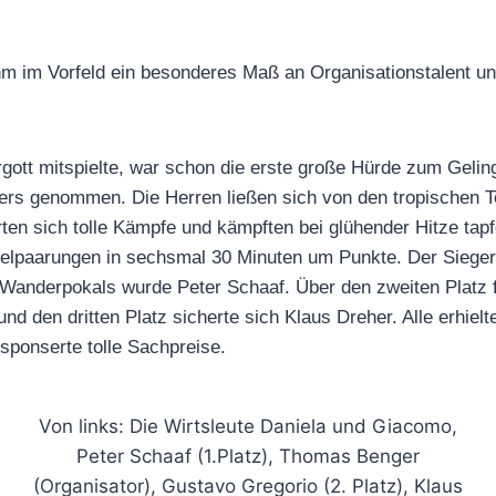
hm im Vorfeld ein besonderes Maß an Organisationstalent un
gott mitspielte, war schon die erste große Hürde zum Gelin
iers genommen. Die Herren ließen sich von den tropischen 
rten sich tolle Kämpfe und kämpften bei glühender Hitze tap
lpaarungen in sechsmal 30 Minuten um Punkte. Der Sieger
Wanderpokals wurde Peter Schaaf. Über den zweiten Platz f
nd den dritten Platz sicherte sich Klaus Dreher. Alle erhielt
ponserte tolle Sachpreise.
Von links: Die Wirtsleute Daniela und Giacomo,
Peter Schaaf (1.Platz), Thomas Benger
(Organisator), Gustavo Gregorio (2. Platz), Klaus