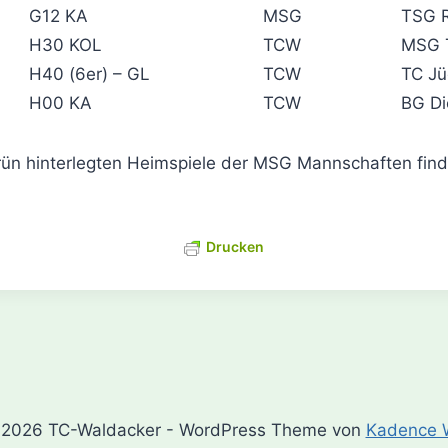
G12 KA
MSG
TSG 
H30 KOL
TCW
MSG 
H40 (6er) – GL
TCW
TC Jü
H00 KA
TCW
BG Di
rün hinterlegten Heimspiele der MSG Mannschaften fin
Drucken
2026 TC-Waldacker - WordPress Theme von
Kadence 