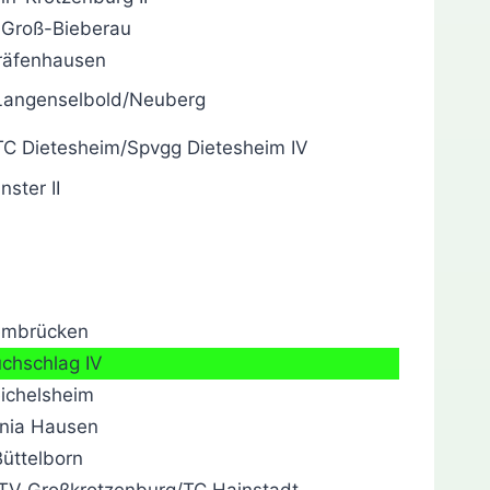
 Groß-Bieberau
äfenhausen
angenselbold/Neuberg
C Dietesheim/Spvgg Dietesheim IV
ster II
embrücken
chschlag IV
ichelsheim
nia Hausen
üttelborn
V Großkrotzenburg/TC Hainstadt