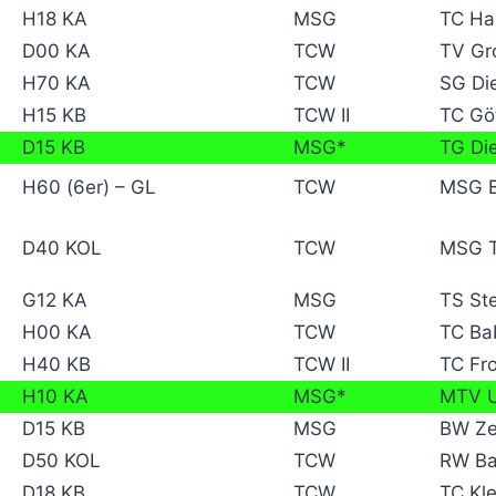
H18 KA
MSG
TC Hai
D00 KA
TCW
TV Gr
H70 KA
TCW
SG Di
H15 KB
TCW II
TC Göt
D15 KB
MSG*
TG Di
H60 (6er) – GL
TCW
MSG B
D40 KOL
TCW
MSG T
G12 KA
MSG
TS St
H00 KA
TCW
TC Ba
H40 KB
TCW II
TC Fr
H10 KA
MSG*
MTV U
D15 KB
MSG
BW Ze
D50 KOL
TCW
RW Ba
D18 KB
TCW
TC Kle