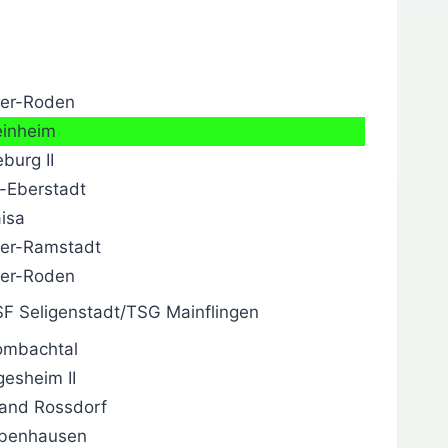
er-Roden
einheim
burg II
-Eberstadt
isa
er-Ramstadt
er-Roden
F Seligenstadt/TSG Mainflingen
ombachtal
esheim II
and Rossdorf
benhausen