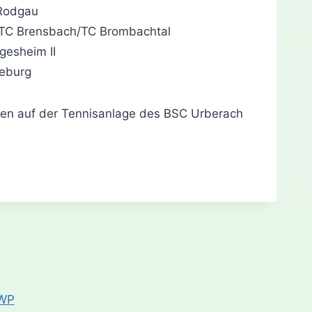
Rodgau
TC Brensbach/TC Brombachtal
gesheim II
eburg
den auf der Tennisanlage des BSC Urberach
WP