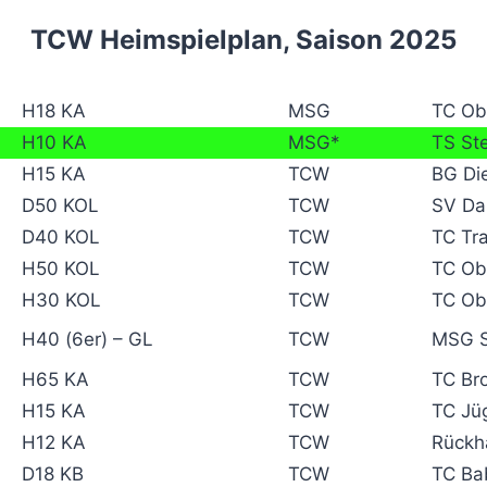
TCW Heimspielplan, Saison 2025
H18 KA
MSG
TC Ob
H10 KA
MSG*
TS St
H15 KA
TCW
BG Die
D50 KOL
TCW
SV Da
D40 KOL
TCW
TC Tra
H50 KOL
TCW
TC Ob
H30 KOL
TCW
TC Ob
H40 (6er) – GL
TCW
MSG S
H65 KA
TCW
TC Br
H15 KA
TCW
TC Jüg
H12 KA
TCW
Rückh
D18 KB
TCW
TC Ba