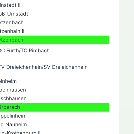
nstadt II
oß-Umstadt
etzenbach
zenhain II
etzenbach
C Fürth/TC Rimbach
V Dreieichenhain/SV Dreieichenhain
einheim
benhausen
oschhausen
rberach
ppelinheim
d Nauheim
in-Krotzenburg II