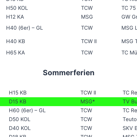
H50 KOL
TCW
TC 75
H12 KA
MSG
GW Gr
H40 (6er) – GL
TCW
MSG L
H40 KB
TCW II
MSG T
H65 KA
TCW
TC Mün
Sommerferien
H15 KB
TCW II
TC R
D15 KB
MSG*
TV Bu
H60 (6er) – GL
TCW
TC Re
D50 KOL
TCW
Teuto
D40 KOL
TCW
SKV B
D18 KB
TCW
MSG T