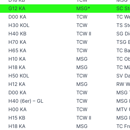
G12 KA
MSG*
SC St
D00 KA
TCW
TC We
H30 KOL
TCW
TS St
H40 KB
TCW II
SG Di
H70 KA
TCW
TSG E
H65 KA
TCW
TC B
H10 KA
MSG
TC O
H18 KA
MSG
TC Mü
H50 KOL
TCW
SV Da
H12 KA
MSG
RW W
D00 KA
TCW
MSG T
H40 (6er) – GL
TCW
MSG 
H00 KA
TCW
MTV 
H15 KB
TCW II
MSG D
H18 KA
MSG
TC Fr