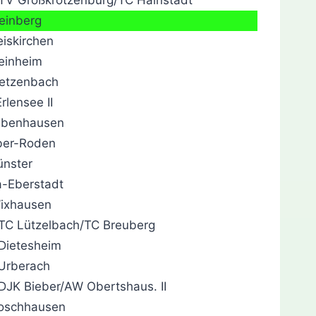
einberg
iskirchen
einheim
etzenbach
rlensee II
abenhausen
ber-Roden
nster
-Eberstadt
ixhausen
C Lützelbach/TC Breuberg
Dietesheim
Urberach
JK Bieber/AW Obertshaus. II
oschhausen