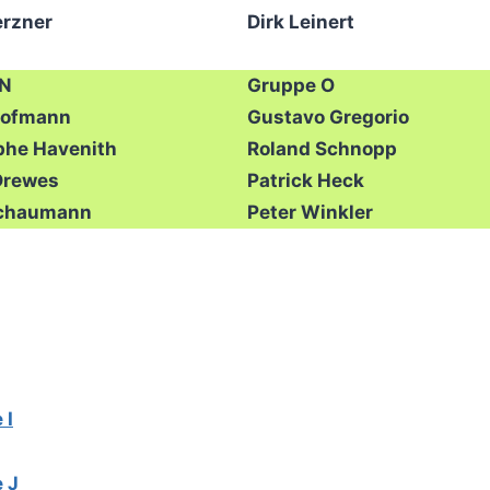
erzner
Dirk Leinert
 N
Gruppe O
Hofmann
Gustavo Gregorio
phe Havenith
Roland Schnopp
Drewes
Patrick Heck
Schaumann
Peter Winkler
 I
 J