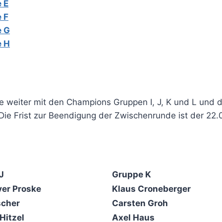
 E
 F
e G
e H
e weiter mit den Champions Gruppen I, J, K und L und 
 Die Frist zur Beendigung der Zwischenrunde ist der 22.
J
Gruppe K
ver Proske
Klaus Croneberger
scher
Carsten Groh
Hitzel
Axel Haus