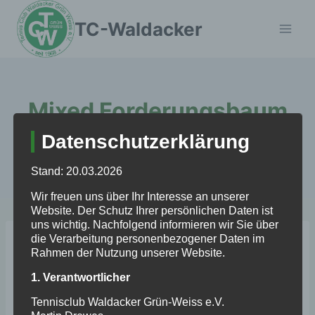
Zum
TC-Waldacker
Inhalt
springen
Mixed Forderungsbaum
Datenschutzerklärung
2021
Stand: 20.03.2026
Wir freuen uns über Ihr Interesse an unserer
Website. Der Schutz Ihrer persönlichen Daten ist
uns wichtig. Nachfolgend informieren wir Sie über
die Verarbeitung personenbezogener Daten im
Hier der aktuelle Ranglistenbaum unseres
Rahmen der Nutzung unserer Website.
diesjährigen Mixed-Forderungsturniers.
1. Verantwortlicher
Tennisclub Waldacker Grün-Weiss e.V.