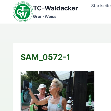
Zum
Startseite
TC-Waldacker
Inhalt
springen
Grün-Weiss
SAM_0572-1