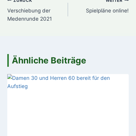
Beitragsnavigation
ZURÜCK
WEITER
Verschiebung der
Spielpläne online!
Medenrunde 2021
Ähnliche Beiträge