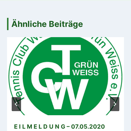
Ähnliche Beiträge
E I L M E L D U N G – 07.05.2020