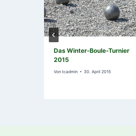
d LK-
Das Winter-Boule-Turnier
cker
2015
Von
tcadmin
30. April 2015