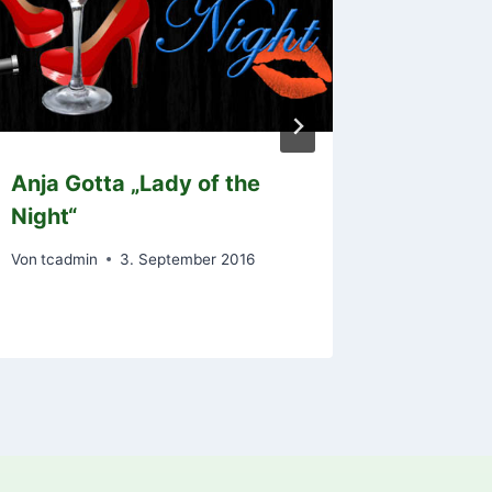
Anja Gotta „Lady of the
Einlad
Night“
LK-Turn
Von
tcadmin
3. September 2016
Von
horst