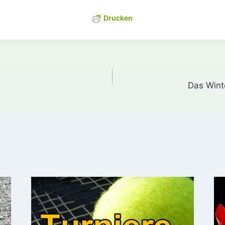
Drucken
gation
Das Wint