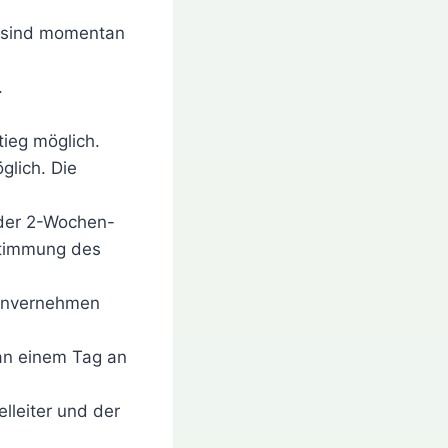
ch sind momentan
.
tieg möglich.
glich. Die
 der 2-Wochen-
ustimmung des
Einvernehmen
 an einem Tag an
lleiter und der