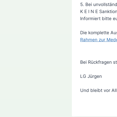
5. Bei unvollstän
K E I N E Sanktio
Informiert bitte 
Die komplette Au
Rahmen zur Med
Bei Rückfragen s
LG Jürgen
Und bleibt vor A