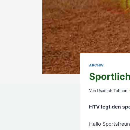
ARCHIV
Sportli
Von
Usamah Tahhan
HTV legt den sp
Hallo Sportsfreu