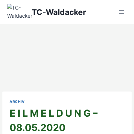
Zum
TC-Waldacker
Inhalt
springen
ARCHIV
E I L M E L D U N G –
08.05.2020