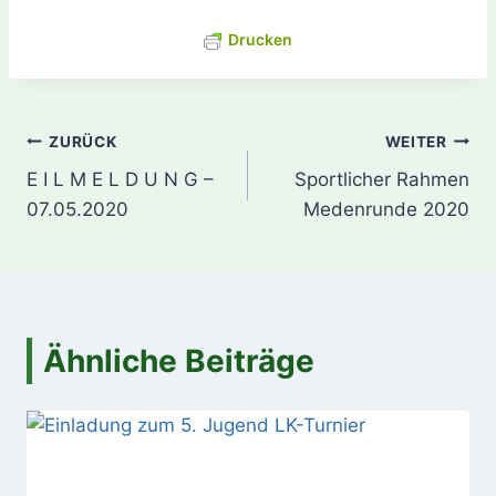
Drucken
Beitragsnavigation
ZURÜCK
WEITER
E I L M E L D U N G –
Sportlicher Rahmen
07.05.2020
Medenrunde 2020
Ähnliche Beiträge