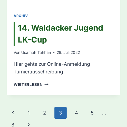
ARCHIV
14. Waldacker Jugend
LK-Cup
Von
Usamah Tahhan
29. Juli 2022
Hier gehts zur Online-Anmeldung
Turnierausschreibung
14.
WEITERLESEN
WALDACKER
JUGEND
LK-
CUP
Seitennavigation
Vorherige
1
2
3
4
5
…
Seite
Nächste
8